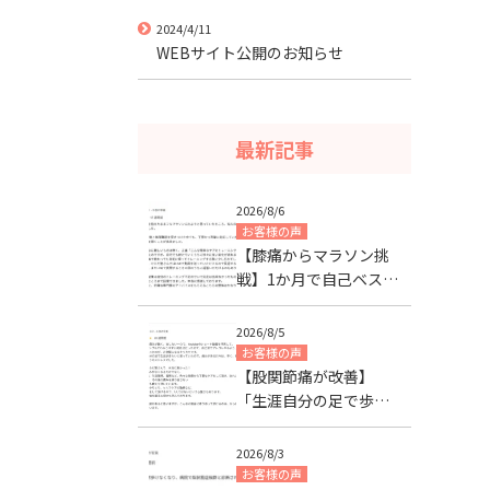
2024/4/11
WEBサイト公開のお知らせ
最新記事
2026/8/6
お客様の声
【膝痛からマラソン挑
戦】1か月で自己ベスト
の距離まで回復した改
善事例｜40代男性
2026/8/5
お客様の声
【股関節痛が改善】
「生涯自分の足で歩き
たい」を叶えるため｜
神奈川県60代女性
2026/8/3
お客様の声