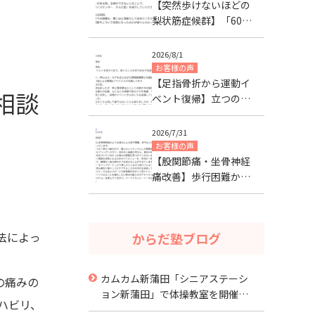
【突然歩けないほどの
梨状筋症候群】「60代
が不安」だった50代女
性が身体の変化を実感
2026/8/1
お客様の声
【足指骨折から運動イ
相談
ベント復帰】立つのも
不安な状態から約2ヶ月
で目標達成した40代女
2026/7/31
性
お客様の声
【股関節痛・坐骨神経
痛改善】歩行困難から
回復し、親子で痛みを
繰り返さない身体づく
りを続ける40代女性
法によっ
からだ塾ブログ
【大田区山王】
カムカム新蒲田「シニアステーシ
の痛みの
ョン新蒲田」で体操教室を開催
ハビリ、
中！