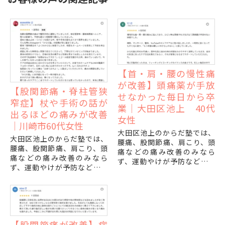
【首・肩・腰の慢性痛
が改善】頭痛薬が手放
【股関節痛・脊柱管狭
せなかった毎日から卒
窄症】杖や手術の話が
業｜大田区池上 40代
出るほどの痛みが改善
女性
｜川崎市60代女性
大田区池上のからだ塾では、
大田区池上のからだ塾では、
腰痛、股関節痛、肩こり、頭
腰痛、股関節痛、肩こり、頭
痛などの痛み改善のみなら
痛などの痛み改善のみなら
ず、運動やけが予防などパフ
ず、運動やけが予防などパフ
ォーマンスの改善に対する整
ォーマンスの改善に対する整
体、トレーニングの施術を行
体、トレーニングの施術を行
っております。
っております。
「首・肩・腰がいつも痛い...
「このまま歩けなくなって...
【股関節痛が改善】病