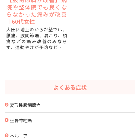
院や整体院でも良くな
らなかった痛みが改善
｜60代女性
大田区池上のからだ塾では、
腰痛、股関節痛、肩こり、頭
痛などの痛み改善のみなら
ず、運動やけが予防などパフ
ォーマンスの改善に対する整
体、トレーニングの施術を行
っております。
「病院にも整体にも通った...
よくある症状
変形性股関節症
坐骨神経痛
ヘルニア