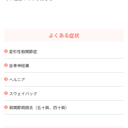
ォーマンスの改善に対する整
体、トレーニングの施術を行
っております。
「フルマラソンまであと1...
よくある症状
変形性股関節症
坐骨神経痛
ヘルニア
スウェイバック
肩関節周囲炎（五十肩、四十肩）