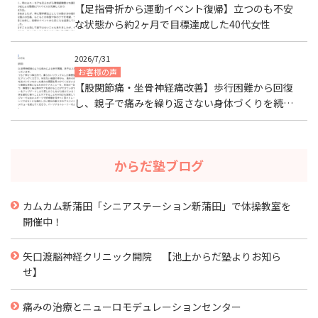
【足指骨折から運動イベント復帰】立つのも不安
な状態から約2ヶ月で目標達成した40代女性
2026/7/31
お客様の声
【股関節痛・坐骨神経痛改善】歩行困難から回復
し、親子で痛みを繰り返さない身体づくりを続け
る40代女性【大田区山王】
からだ塾ブログ
カムカム新蒲田「シニアステーション新蒲田」で体操教室を
開催中！
矢口渡脳神経クリニック開院 【池上からだ塾よりお知ら
せ】
痛みの治療とニューロモデュレーションセンター